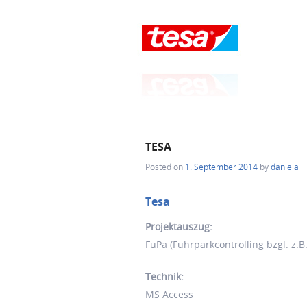
TESA
Posted on
1. September 2014
by
daniela
Tesa
Projektauszug:
FuPa (Fuhrparkcontrolling bzgl. z.B
Technik:
MS Access