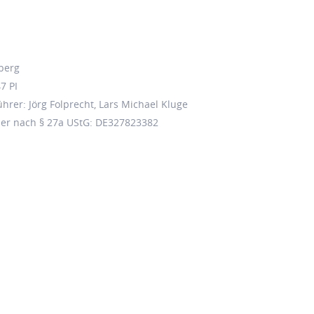
eberg
7 PI
hrer: Jörg Folprecht, Lars Michael Kluge
er nach § 27a UStG: DE327823382